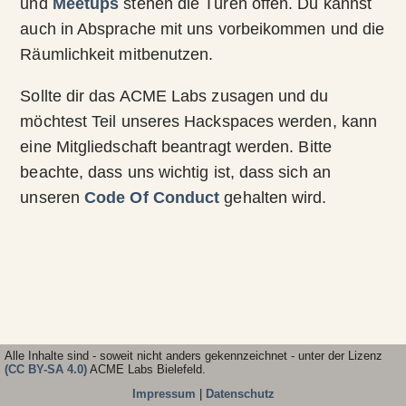
und
Meetups
stehen die Türen offen. Du kannst
auch in Absprache mit uns vorbeikommen und die
Räumlichkeit mitbenutzen.
Sollte dir das ACME Labs zusagen und du
möchtest Teil unseres Hackspaces werden, kann
eine Mitgliedschaft beantragt werden. Bitte
beachte, dass uns wichtig ist, dass sich an
unseren
Code Of Conduct
gehalten wird.
Alle Inhalte sind - soweit nicht anders gekennzeichnet - unter der Lizenz
(CC BY-SA 4.0)
ACME Labs Bielefeld.
Impressum
|
Datenschutz