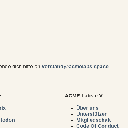
nde dich bitte an
vorstand@acmelabs.space
.
e
ACME Labs e.V.
rix
Über uns
l
Unterstützen
todon
Mitgliedschaft
Code Of Conduct